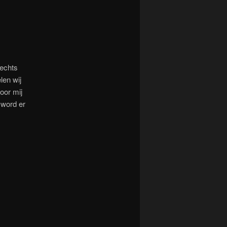
lechts
elen wij
oor mij
k word er