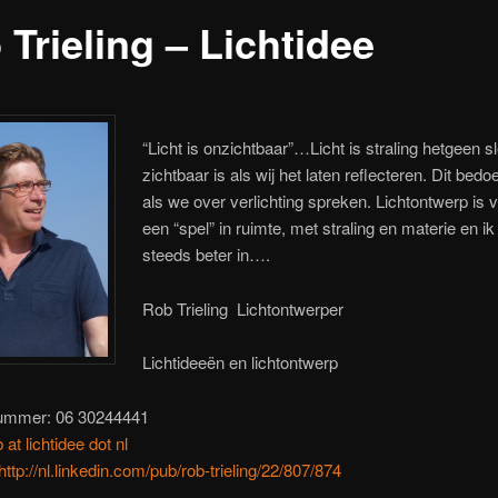
Trieling – Lichtidee
“Licht is onzichtbaar”…Licht is straling hetgeen s
zichtbaar is als wij het laten reflecteren. Dit bedo
als we over verlichting spreken. Lichtontwerp is v
een “spel” in ruimte, met straling en materie en i
steeds beter in….
Rob Trieling Lichtontwerper
Lichtideeën en lichtontwerp
ummer: 06 30244441
 at lichtidee dot nl
http://nl.linkedin.com/pub/rob-trieling/22/807/874